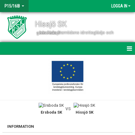
P15/16IB
LOGGA IN
Hissjö SK
- här föds framtidens idrottsglädje och gemenskap!
HEM
NYHETER
KALENDER
TRUPPEN
vs
Ersboda SK
Hissjö SK
BILDGALLERI
DOKUMENT
INFORMATION