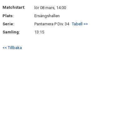
KONTAKT
Matchstart:
lör 08 mars, 14:00
Plats:
Ersängshallen
Serie:
Pantamera P Div. 34
Tabell >>
Samling:
13:15
<< Tillbaka