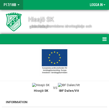
P17/18IB
LOGGA IN
Hissjö SK
- här föds framtidens idrottsglädje och gemenskap!
HEM
NYHETER
KALENDER
TRUPPEN
vs
Hissjö SK
IBF Dalen/Vit
BILDGALLERI
DOKUMENT
INFORMATION