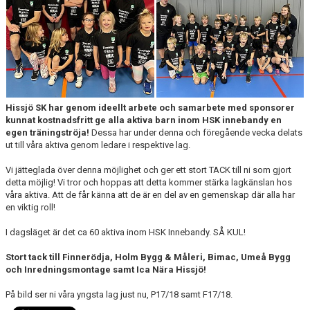
Hissjö SK har genom ideellt arbete och samarbete med sponsorer
kunnat kostnadsfritt ge alla aktiva barn inom HSK innebandy en
egen träningströja!
Dessa har under denna och föregående vecka delats
ut till våra aktiva genom ledare i respektive lag.
Vi jätteglada över denna möjlighet och ger ett stort TACK till ni som gjort
detta möjlig! Vi tror och hoppas att detta kommer stärka lagkänslan hos
våra aktiva. Att de får känna att de är en del av en gemenskap där alla har
en viktig roll!
I dagsläget är det ca 60 aktiva inom HSK Innebandy. SÅ KUL!
Stort tack till Finnerödja, Holm Bygg & Måleri, Bimac, Umeå Bygg
och Inredningsmontage samt Ica Nära Hissjö!
På bild ser ni våra yngsta lag just nu, P17/18 samt F17/18.