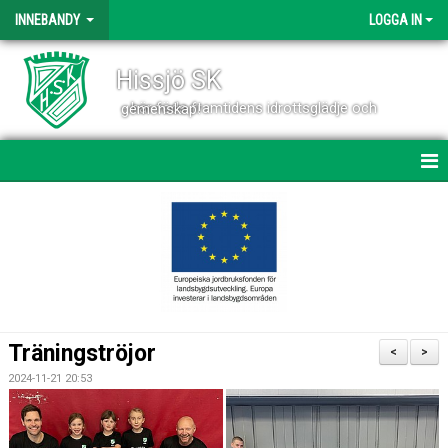
INNEBANDY
LOGGA IN
Hissjö SK
- här föds framtidens idrottsglädje och gemenskap!
HEM
NYHETER
DOKUMENT
KONTAKT
Träningströjor
<
>
2024-11-21 20:53