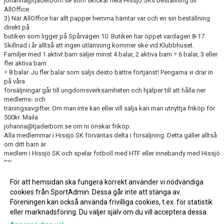
johanna@tjaderborn.se som skickar hela Hissjö SKs beställning till
AllOffice.
3) När AllOffice har allt papper hemma hämtar var och en sin beställning
direkt på
butiken som ligger på Spårvägen 10. Butiken har öppet vardagen 8-17.
Skillnad i år alltså att ingen utlämning kommer ske vid Klubbhuset.
Familjer med 1 aktivt barn säljer minst 4 balar, 2 aktiva barn = 6 balar, 3 eller
fler aktiva barn
= 8 balar. Ju fler balar som säljs desto bättre förtjänst! Pengarna vi drar in
på våra
försäljningar går till ungdomsverksamheten och hjälper till att hålla ner
medlems- och
träningsavgifter. Om man inte kan eller vill sälja kan man utnyttja friköp för
500kr. Maila
johanna@tjaderborn.se om ni önskar friköp.
Alla medlemmar i Hissjö SK förväntas delta i försäljning. Detta gäller alltså
om ditt barn är
medlem i Hissjö SK och spelar fotboll med HTF eller innebandy med Hissjö
SK.
Lycka till med försäljningen!
För att hemsidan ska fungera korrekt använder vi nödvändiga
cookies från SportAdmin. Dessa går inte att stänga av.
Fler nyheter >>
Föreningen kan också använda frivilliga cookies, t.ex. för statistik
eller marknadsföring. Du väljer själv om du vill acceptera dessa.