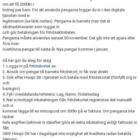
om att få 2000kr i
bidrag per barn. För att använda pengarna loggar du in i den digitala
tjänsten med e-
legitimation (se länk nedan). Pengarna är barnets men det är
vårdnadshavaren som loggar in
och gör betalningen för fritidsaktiviteten.
Pengarna måste användas senast 30 november. Det går inte att spara eller
föra över
överblivna pengar till nästa år. Nya pengar kommer i januari.
Så här gör du steg för steg:
1. Logga in på
fritidskortet.se
2. Ansök om pengar till barnets fritidskort, ni får svar direkt.
3. Sök efter Hissjö SK i tjänsten och betala med fritidskortet (förifyllt org.nr.
och
bankgiro)
4. Fyll i meddelande/referens: Lag, Namn, födelsedag.
5. När vi mottagit inbetalningen från fritidskortet registreras det manuellt
och vi
kommer lägga till en minuspost om 500kr på er faktura. Om pengarna inte
täcker
hela avgiften behöver ni därefter göra en extra inbetalning enligt fakturan ni
fått.
OBS! Hissjö SK har i dagsläget inte möjlighet att kreditera redan betalda
fakturor.