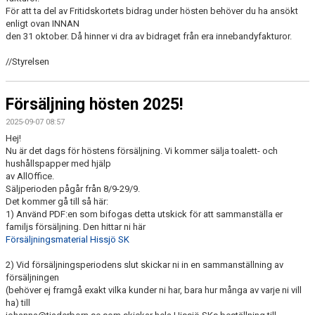
För att ta del av Fritidskortets bidrag under hösten behöver du ha ansökt
enligt ovan INNAN
den 31 oktober. Då hinner vi dra av bidraget från era innebandyfakturor.
//Styrelsen
Försäljning hösten 2025!
2025-09-07 08:57
Hej!
Nu är det dags för höstens försäljning. Vi kommer sälja toalett- och
hushållspapper med hjälp
av AllOffice.
Säljperioden pågår från 8/9-29/9.
Det kommer gå till så här:
1) Använd PDF:en som bifogas detta utskick för att sammanställa er
familjs försäljning. Den hittar ni här
Försäljningsmaterial Hissjö SK
2) Vid försäljningsperiodens slut skickar ni in en sammanställning av
försäljningen
(behöver ej framgå exakt vilka kunder ni har, bara hur många av varje ni vill
ha) till