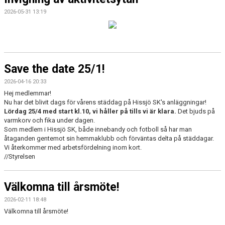
2026-05-31 13:19
Save the date 25/1!
2026-04-16 20:33
Hej medlemmar!
Nu har det blivit dags för vårens städdag på Hissjö SK's anläggningar!
Lördag 25/4 med start kl.10, vi håller på tills vi är klara.
Det bjuds på
varmkorv och fika under dagen.
Som medlem i Hissjö SK, både innebandy och fotboll så har man
åtaganden gentemot sin hemmaklubb och förväntas delta på städdagar.
Vi återkommer med arbetsfördelning inom kort.
//Styrelsen
Välkomna till årsmöte!
2026-02-11 18:48
Välkomna till årsmöte!