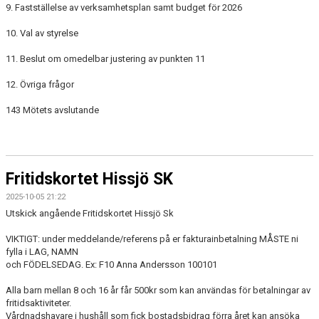
9. Fastställelse av verksamhetsplan samt budget för 2026
10. Val av styrelse
11. Beslut om omedelbar justering av punkten 11
12. Övriga frågor
143 Mötets avslutande
Fritidskortet Hissjö SK
2025-10-05 21:22
Utskick angående Fritidskortet Hissjö Sk
VIKTIGT: under meddelande/referens på er fakturainbetalning MÅSTE ni
fylla i LAG, NAMN
och FÖDELSEDAG. Ex: F10 Anna Andersson 100101
Alla barn mellan 8 och 16 år får 500kr som kan användas för betalningar av
fritidsaktiviteter.
Vårdnadshavare i hushåll som fick bostadsbidrag förra året kan ansöka