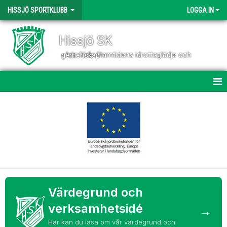
HISSJÖ SPORTKLUBB
LOGGA IN
Hissjö SK
- här föds framtidens idrottsglädje och gemenskap!
HEM
NYHETER
VÄRDEGRUND OCH VERKSAMHETSIDÉ
OM KLUBBEN
KONTAKT
Värdegrund och
verksamhetsidé
→
VÅRA LAG
Här kan du läsa om vår värdegrund och