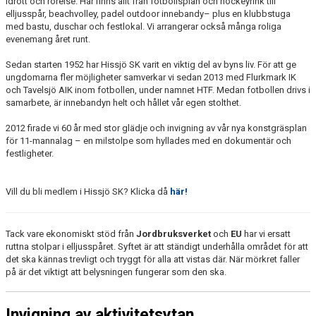
idrott och rörelse. Här finns allt från fotbollsplan och hockeyrink till
elljusspår, beachvolley, padel outdoor innebandy– plus en klubbstuga
med bastu, duschar och festlokal. Vi arrangerar också många roliga
evenemang året runt.
Sedan starten 1952 har Hissjö SK varit en viktig del av byns liv. För att ge
ungdomarna fler möjligheter samverkar vi sedan 2013 med Flurkmark IK
och Tavelsjö AIK inom fotbollen, under namnet HTF. Medan fotbollen drivs i
samarbete, är innebandyn helt och hållet vår egen stolthet.
2012 firade vi 60 år med stor glädje och invigning av vår nya konstgräsplan
för 11-mannalag – en milstolpe som hyllades med en dokumentär och
festligheter.
Vill du bli medlem i Hissjö SK? Klicka då
här!
Tack vare ekonomiskt stöd från
Jordbruksverket
och
EU
har vi ersatt
ruttna stolpar i elljusspåret. Syftet är att ständigt underhålla området för att
det ska kännas trevligt och tryggt för alla att vistas där. När mörkret faller
på är det viktigt att belysningen fungerar som den ska.
Invigning av aktivitetsytan