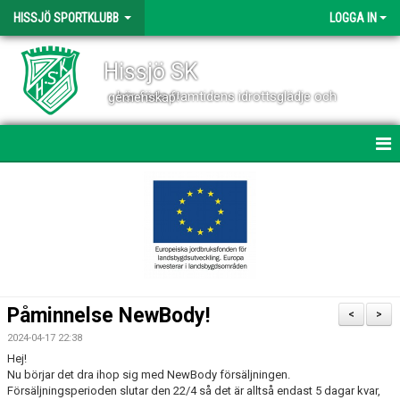
HISSJÖ SPORTKLUBB
LOGGA IN
Hissjö SK
- här föds framtidens idrottsglädje och gemenskap!
HEM
NYHETER
VÄRDEGRUND OCH VERKSAMHETSIDÉ
OM KLUBBEN
Påminnelse NewBody!
<
>
KONTAKT
2024-04-17 22:38
Hej!
VÅRA LAG
Nu börjar det dra ihop sig med NewBody försäljningen.
Försäljningsperioden slutar den 22/4 så det är alltså endast 5 dagar kvar,