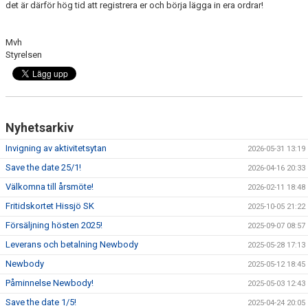
det är därför hög tid att registrera er och börja lägga in era ordrar!
KALENDER
BOKNINGAR
Mvh
Styrelsen
MATCHER
HYRA
Nyhetsarkiv
DOKUMENT
Invigning av aktivitetsytan
2026-05-31 13:19
Save the date 25/1!
2026-04-16 20:33
Välkomna till årsmöte!
2026-02-11 18:48
Fritidskortet Hissjö SK
2025-10-05 21:22
Försäljning hösten 2025!
2025-09-07 08:57
Leverans och betalning Newbody
2025-05-28 17:13
Newbody
2025-05-12 18:45
Påminnelse Newbody!
2025-05-03 12:43
Save the date 1/5!
2025-04-24 20:05