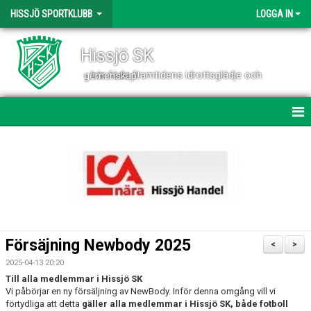
HISSJÖ SPORTKLUBB
LOGGA IN
Hissjö SK
- här föds framtidens idrottsglädje och gemenskap!
HEM
NYHETER
VÄRDEGRUND OCH VERKSAMHETSIDÉ
OM KLUBBEN
Försäjning Newbody 2025
<
>
KONTAKT
2025-04-13 20:20
Till alla medlemmar i Hissjö SK
VÅRA LAG
Vi påbörjar en ny försäljning av NewBody. Inför denna omgång vill vi
förtydliga att detta
gäller alla medlemmar i Hissjö SK, både fotboll