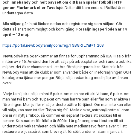
och innebandy och helt oavsett om ditt barn spelar fotboll i HTF
KALENDER
genom Flurkmark eller Tavelsjö.
Deltar ditt barn endast i Bollkul är ni
undantagna detta.
BOKNINGAR
Alla säljare går in på länken nedan och registrerar sig som säljare. Gör
MATCHER
detta så snart som möjligt och kom igång.
Försäljningsperioden är 14
april – 12 maj.
HYRA
https://portal.newbodyfamily.com/reg/TGBGRTL?ut=1_208
DOKUMENT
NewBody-kataloger kommer att finnas för upphämtning på ICA Hissjö från
mitten av v 16. Använd den för att sälja på arbetsplatser och i andra publika
miljöer, det ökar chanserna till ett bra försäljningsresultat. Statistik från
NewBody visar att de klubbar som använder både onlineförsäljningen OCH
katalogerna tjänar mer pengar. Börja sälja redan idag med hjälp av länken
ovan!
Varje familj ska sälja minst 5 paket om man har ett aktivt barn, 8 paket om
man har två barn och 10 paket om man har tre barn eller fler som är aktiva i
föreningen. Men ju fler vi säljer desto bättre förtjänst. Om man inte kan eller
vill sälja, kan man istället "köpa sig fri". Maila oskar_astrom@hotmail.com
om ni vill nyttja friköp, så kommer en separat faktura att skickas till er
senare. Kostnaden för friköp är 500 kr. I år går pengarna förutom till att
understödja verksamheten och hålla nere medlemsavgifterna även till att
restaurera elljusspåret som blev rejält förstört under en storm i januari.