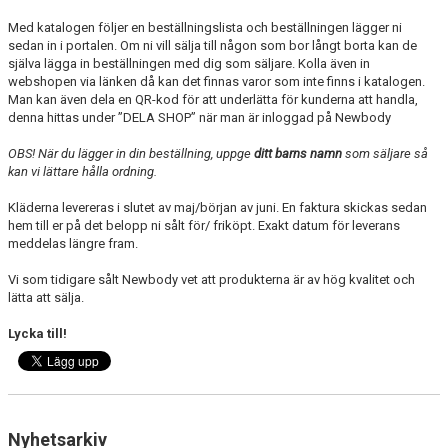
Med katalogen följer en beställningslista och bestä
llningen lägger ni
sedan in i portalen. Om ni vill sälja till någon som bor långt borta kan de
själva lägga in beställningen med dig som säljare. Kolla även in
webshopen via länken då kan det finnas varor som inte finns i katalogen.
Man kan även dela en QR-kod för att underlätta för kunderna att handla,
denna hittas under ”DELA SHOP” när man är inloggad på Newbody
OBS! När du lägger in din beställning, uppge
ditt barns namn
som säljare så
kan vi lättare hålla ordning.
Kläderna levereras i slutet av maj/början av juni. En faktura skickas sedan
hem till er på det belopp ni sålt för/ friköpt. Exakt datum för leverans
meddelas längre fram.
Vi som tidigare sålt Newbody vet att produkterna är av hög kvalitet och
lätta att sälja.
Lycka till!
Nyhetsarkiv