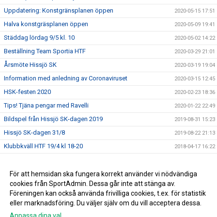
Uppdatering: Konstgränsplanen öppen
2020-05-15 17:51
Halva konstgräsplanen öppen
2020-05-09 19:41
Städdag lördag 9/5 kl. 10
2020-05-02 14:22
Beställning Team Sportia HTF
2020-03-29 21:01
Årsmöte Hissjö SK
2020-03-19 19:04
Information med anledning av Coronaviruset
2020-03-15 12:45
HSK-festen 2020
2020-02-23 18:36
Tips! Tjäna pengar med Ravelli
2020-01-22 22:49
Bildspel från Hissjö SK-dagen 2019
2019-08-31 15:23
Hissjö SK-dagen 31/8
2019-08-22 21:13
Klubbkväll HTF 19/4 kl 18-20
2018-04-17 16:22
En fantastisk julklapp till Hissjö SK!
2016-12-19 09:23
HTF fotbollsskola
För att hemsidan ska fungera korrekt använder vi nödvändiga
2016-04-15 20:05
cookies från SportAdmin. Dessa går inte att stänga av.
Fotbollsövningar för tränare
2015-05-05 19:12
Föreningen kan också använda frivilliga cookies, t.ex. för statistik
eller marknadsföring. Du väljer själv om du vill acceptera dessa.
Anpassa dina val