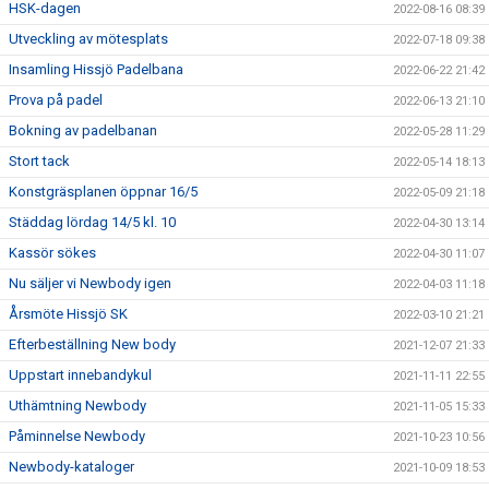
HSK-dagen
2022-08-16 08:39
Utveckling av mötesplats
2022-07-18 09:38
Insamling Hissjö Padelbana
2022-06-22 21:42
Prova på padel
2022-06-13 21:10
Bokning av padelbanan
2022-05-28 11:29
Stort tack
2022-05-14 18:13
Konstgräsplanen öppnar 16/5
2022-05-09 21:18
Städdag lördag 14/5 kl. 10
2022-04-30 13:14
Kassör sökes
2022-04-30 11:07
Nu säljer vi Newbody igen
2022-04-03 11:18
Årsmöte Hissjö SK
2022-03-10 21:21
Efterbeställning New body
2021-12-07 21:33
Uppstart innebandykul
2021-11-11 22:55
Uthämtning Newbody
2021-11-05 15:33
Påminnelse Newbody
2021-10-23 10:56
Newbody-kataloger
2021-10-09 18:53