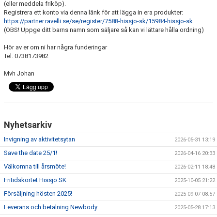
(eller meddela friköp).
KALENDER
Registrera ett konto via denna länk för att lägga in era produkter:
https://partner.ravelli.se/se/register/7588-hissjo-sk/15984-hissjo-sk
BOKNINGAR
(OBS! Uppge ditt barns namn som säljare så kan vi lättare hålla ordning)
MATCHER
Hör av er om ni har några funderingar
Tel: 0738173982
HYRA
Mvh Johan
DOKUMENT
Nyhetsarkiv
Invigning av aktivitetsytan
2026-05-31 13:19
Save the date 25/1!
2026-04-16 20:33
Välkomna till årsmöte!
2026-02-11 18:48
Fritidskortet Hissjö SK
2025-10-05 21:22
Försäljning hösten 2025!
2025-09-07 08:57
Leverans och betalning Newbody
2025-05-28 17:13