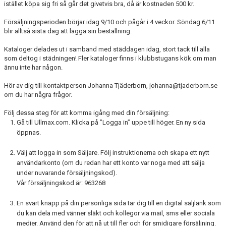
istället köpa sig fri så går det givetvis bra, då är kostnaden 500 kr.
KALENDER
Försäljningsperioden börjar idag 9/10 och pågår i 4 veckor. Söndag 6/11
BOKNINGAR
blir alltså sista dag att lägga sin beställning.
MATCHER
Kataloger delades ut i samband med städdagen idag, stort tack till alla
som deltog i städningen! Fler kataloger finns i klubbstugans kök om man
ännu inte har någon.
HYRA
Hör av dig till kontaktperson Johanna Tjäderborn, johanna@tjaderborn.se
DOKUMENT
om du har några frågor.
Följ dessa steg för att komma igång med din försäljning:
Gå till Ullmax.com. Klicka på ”Logga in” uppe till höger. En ny sida
öppnas.
Välj att logga in som Säljare. Följ instruktionerna och skapa ett nytt
användarkonto (om du redan har ett konto var noga med att sälja
under nuvarande försäljningskod).
Vår försäljningskod är: 963268
En svart knapp på din personliga sida tar dig till en digital säljlänk som
du kan dela med vänner släkt och kollegor via mail, sms eller sociala
medier. Använd den för att nå ut till fler och för smidigare försäljning.