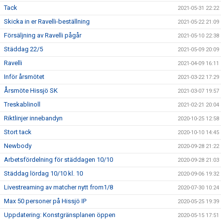
Tack
2021-05-31 22:22
Skicka in er Ravelli-beställning
2021-05-22 21:09
Försäljning av Ravelli pågår
2021-05-10 22:38
Städdag 22/5
2021-05-09 20:09
Ravelli
2021-04-09 16:11
Inför årsmötet
2021-03-22 17:29
Årsmöte Hissjö SK
2021-03-07 19:57
Treskablinoll
2021-02-21 20:04
Riktlinjer innebandyn
2020-10-25 12:58
Stort tack
2020-10-10 14:45
Newbody
2020-09-28 21:22
Arbetsfördelning för städdagen 10/10
2020-09-28 21:03
Städdag lördag 10/10 kl. 10
2020-09-06 19:32
Livestreaming av matcher nytt from1/8
2020-07-30 10:24
Max 50 personer på Hissjö IP
2020-05-25 19:39
Uppdatering: Konstgränsplanen öppen
2020-05-15 17:51