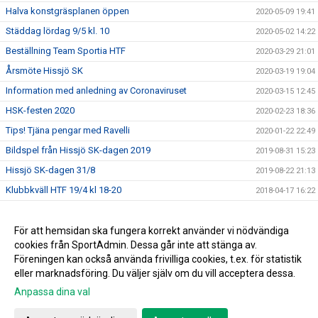
Halva konstgräsplanen öppen
2020-05-09 19:41
Städdag lördag 9/5 kl. 10
2020-05-02 14:22
Beställning Team Sportia HTF
2020-03-29 21:01
Årsmöte Hissjö SK
2020-03-19 19:04
Information med anledning av Coronaviruset
2020-03-15 12:45
HSK-festen 2020
2020-02-23 18:36
Tips! Tjäna pengar med Ravelli
2020-01-22 22:49
Bildspel från Hissjö SK-dagen 2019
2019-08-31 15:23
Hissjö SK-dagen 31/8
2019-08-22 21:13
Klubbkväll HTF 19/4 kl 18-20
2018-04-17 16:22
En fantastisk julklapp till Hissjö SK!
2016-12-19 09:23
HTF fotbollsskola
För att hemsidan ska fungera korrekt använder vi nödvändiga
2016-04-15 20:05
cookies från SportAdmin. Dessa går inte att stänga av.
Fotbollsövningar för tränare
2015-05-05 19:12
Föreningen kan också använda frivilliga cookies, t.ex. för statistik
eller marknadsföring. Du väljer själv om du vill acceptera dessa.
Anpassa dina val
Cookie-inställningar
Gå till Webbversion