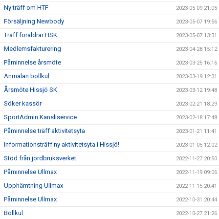
Ny träff om HTF
2023-05-09 21:05
Försäljning Newbody
2023-05-07 19:56
Träff föräldrar HSK
2023-05-07 13:31
Medlemsfakturering
2023-04-28 15:12
Påminnelse årsmöte
2023-03-25 16:16
Anmälan bollkul
2023-03-19 12:31
Årsmöte Hissjö SK
2023-03-12 19:48
Söker kassör
2023-02-21 18:29
SportAdmin Kansliservice
2023-02-18 17:48
Påminnelse träff aktivitetsyta
2023-01-21 11:41
Informationsträff ny aktivitetsyta i Hissjö!
2023-01-05 12:02
Stöd från jordbruksverket
2022-11-27 20:50
Påminnelse Ullmax
2022-11-19 09:06
Upphämtning Ullmax
2022-11-15 20:41
Påminnelse Ullmax
2022-10-31 20:44
Bollkul
2022-10-27 21:26