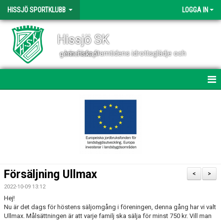
HISSJÖ SPORTKLUBB
LOGGA IN
Hissjö SK
- här föds framtidens idrottsglädje och gemenskap!
HEM
NYHETER
VÄRDEGRUND OCH VERKSAMHETSIDÉ
OM KLUBBEN
Försäljning Ullmax
<
>
KONTAKT
2022-10-09 13:12
Hej!
VÅRA LAG
Nu är det dags för höstens säljomgång i föreningen, denna gång har vi valt
Ullmax. Målsättningen är att varje familj ska sälja för minst 750 kr. Vill man